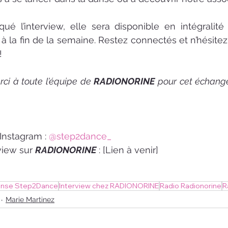
i à la fin de la semaine. Restez connectés et n’hésitez
!
ci à toute l’équipe de 
RADIONORINE
 pour cet échange
Instagram : 
@step2dance_
view sur 
RADIONORINE
 : [Lien à venir]
danse Step2Dance
Interview chez RADIONORINE
Radio Radionorine
R
Marie Martinez