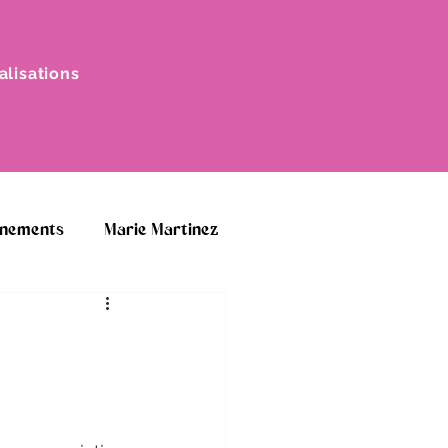
alisations
Voir les prochains stages
énements
Marie Martinez