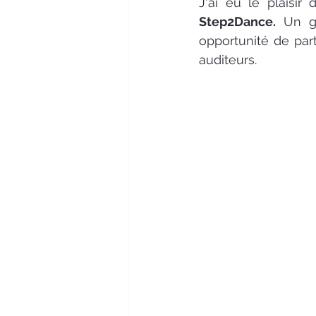
J'ai eu le plaisir 
Step2Dance.
 Un gr
opportunité de part
auditeurs.