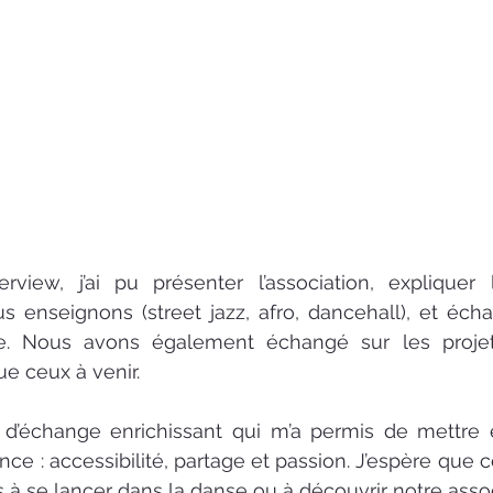
rview, j’ai pu présenter l’association, expliquer l
s enseignons (street jazz, afro, dancehall), et écha
e. Nous avons également échangé sur les projets
e ceux à venir.
d’échange enrichissant qui m’a permis de mettre e
ce : accessibilité, partage et passion. J’espère que c
s à se lancer dans la danse ou à découvrir notre assoc