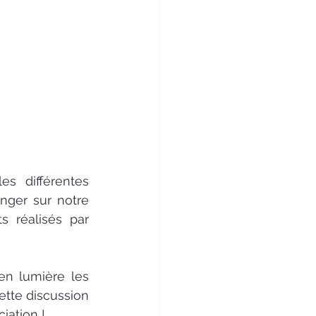
es différentes 
nger sur notre 
 réalisés par 
n lumière les 
ette discussion 
iation !