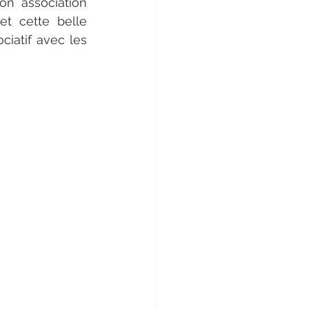
 pour parler de mon association 
t cette belle 
iatif avec les 