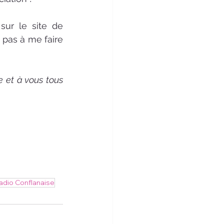
Si vous avez manqué l’interview, elle sera disponible en intégralité sur le site de 
 pas à me faire 
 et à vous tous 
adio Conflanaise