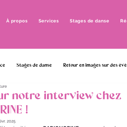
À propos
Services
Stages de danse
Ré
nce
Stages de danse
Retour en images sur des év
ture
ur notre interview chez
INE !
évr. 2025